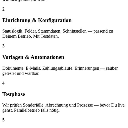
2
Einrichtung & Konfiguration
Status­logik, Felder, Stamm­daten, Schnitt­stellen — passend zu
Deinem Betrieb. Mit Testdaten.
3
Vorlagen & Automationen
Dokumente, E-Mails, Zahlungs­abläufe, Erinnerungen — sauber
getestet und wartbar.
4
Testphase
Wir prüfen Sonder­fälle, Abrechnung und Prozesse — bevor Du live
gehst. Parallel­betrieb falls nötig.
5